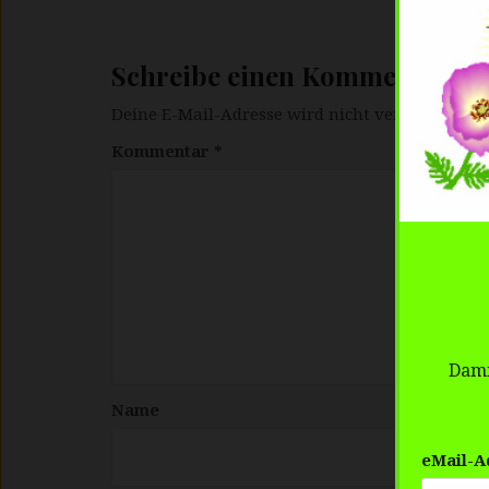
Schreibe einen Kommentar
Deine E-Mail-Adresse wird nicht veröffentlicht.
Kommentar
*
Dami
Name
eMail-A