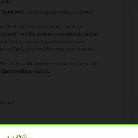
bach.
r Hauk MdL
einen Impulsvortag in dieser
nd Verbraucherschutz wird uns dabei
aturpark“ auf die anderen Naturparke Baden-
den fachkundige Experten von ihren
e vielfältig das Projekt umgesetzt werden
, Kurator am Naturkundemuseum Karlsruhe,
chmetterlinge
halten.
nahme!