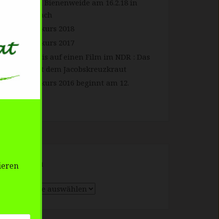
Forum Bienenweide am 16.2.18 in
Gengenbach
Imkerkurs 2018
Imkerkurs 2017
Hinweis auf einen Film im NDR : Das
Kreuz mit dem Jacobskreuzkraut
Imkerkurs 2016 beginnt am 12.
Februar
Themen
ieren
Themen