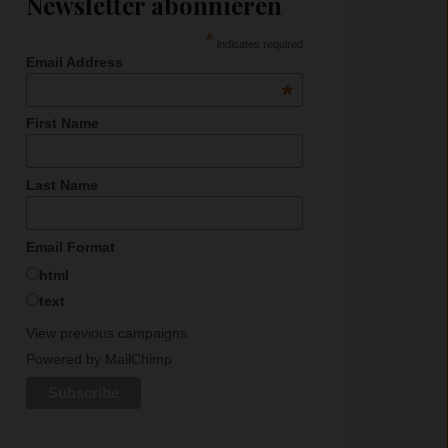
Newsletter abonnieren
*
indicates required
Email Address
*
First Name
Last Name
Email Format
html
text
View previous campaigns.
Powered by
MailChimp