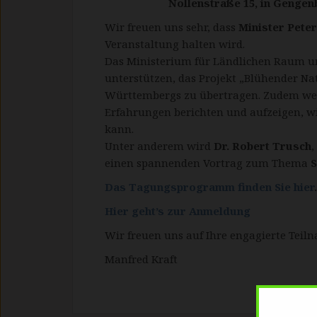
Nollenstraße 15, in Gengen
Wir freuen uns sehr, dass
Minister Pete
Veranstaltung halten wird.
Das Ministerium für Ländlichen Raum u
unterstützen, das Projekt „Blühender N
Württembergs zu übertragen. Zudem wer
Erfahrungen berichten und aufzeigen, wi
kann.
Unter anderem wird
Dr. Robert Trusch
einen spannenden Vortrag zum Thema
S
Das Tagungsprogramm finden Sie hier
.
Hier geht’s zur Anmeldung
Wir freuen uns auf Ihre engagierte Teil
Manfred Kraft