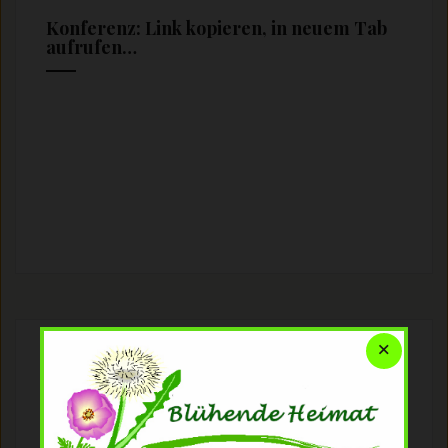
Konferenz: Link kopieren, in neuem Tab
aufrufen…
×
Film