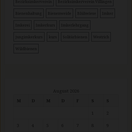
Bezirksimkerverein
Bezirksimkerverein Villingen
Bienenhaltung
Bienenweide
Blühwiese
Imker
Imkerei
Imkerkurs
Imkerlehrgang
jungimkerkurs
kurs
Solitärbienen
Westrich
Wildbienen
August 2026
M
D
M
D
F
S
S
1
2
3
4
5
6
7
8
9