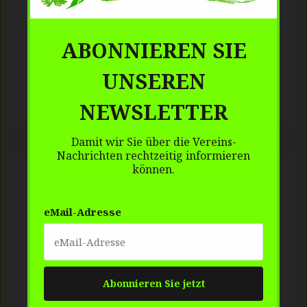
ABONNIEREN SIE
UNSEREN
NEWSLETTER
Damit wir Sie über die Vereins-
Nachrichten rechtzeitig informieren
können.
Neueste Beiträge
eMail-Adresse
Forum Bienenweide am 16.2.18 in
Gengenbach
Imkerkurs 2018
Imkerkurs 2017
Hinweis auf einen Film im NDR : Das Kreuz