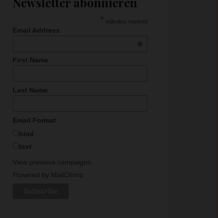
Newsletter abonnieren
*
indicates required
Email Address
*
First Name
Last Name
Email Format
html
text
View previous campaigns.
Powered by
MailChimp