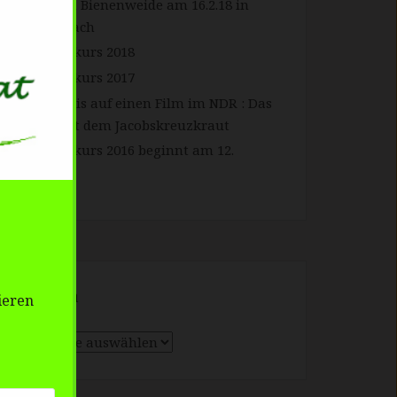
Forum Bienenweide am 16.2.18 in
Gengenbach
Imkerkurs 2018
Imkerkurs 2017
Hinweis auf einen Film im NDR : Das
Kreuz mit dem Jacobskreuzkraut
Imkerkurs 2016 beginnt am 12.
Februar
Themen
ieren
Themen