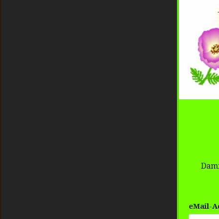
Dami
eMail-A