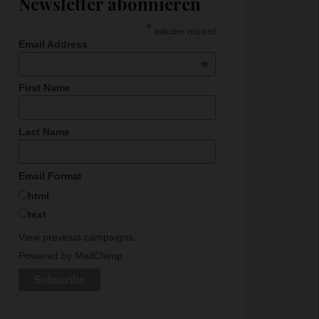
Newsletter abonnieren
*
indicates required
Email Address
*
First Name
Last Name
Email Format
html
text
View previous campaigns.
Powered by
MailChimp