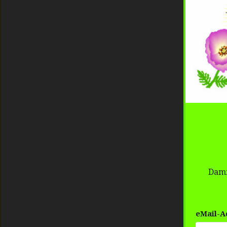
Dami
eMail-A