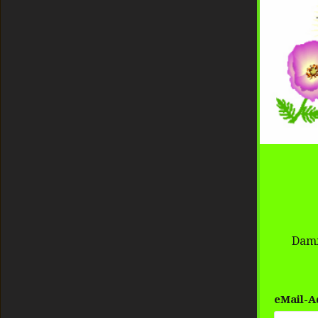
Dami
eMail-A