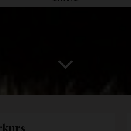
rkurs