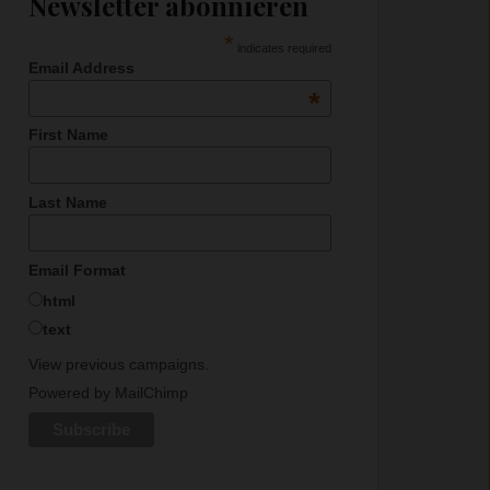
Newsletter abonnieren
*
indicates required
Email Address
*
First Name
Last Name
Email Format
html
text
View previous campaigns.
Powered by
MailChimp