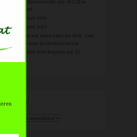
Forum Bienenweide am 16.2.18 in
Gengenbach
Imkerkurs 2018
Imkerkurs 2017
Hinweis auf einen Film im NDR : Das
Kreuz mit dem Jacobskreuzkraut
Imkerkurs 2016 beginnt am 12.
Februar
Themen
ieren
Themen