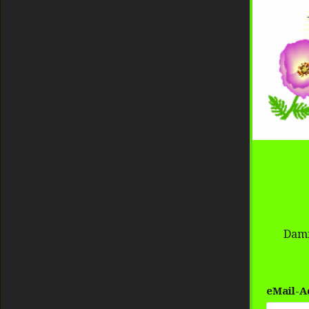
Dami
eMail-A