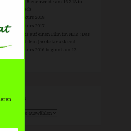
Forum Bienenweide am 16.2.18 in
Gengenbach
Imkerkurs 2018
Imkerkurs 2017
Hinweis auf einen Film im NDR : Das
Kreuz mit dem Jacobskreuzkraut
Imkerkurs 2016 beginnt am 12.
Februar
Themen
ieren
Themen