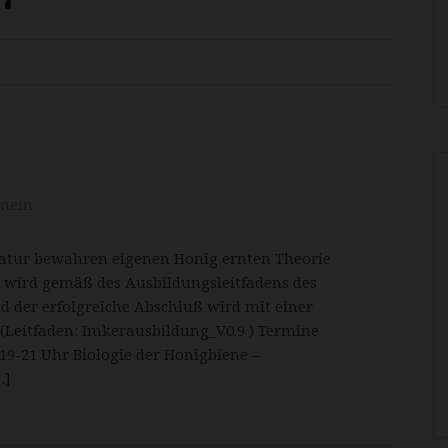
mein
atur bewahren eigenen Honig ernten Theorie
g wird gemäß des Ausbildungsleitfadens des
 der erfolgreiche Abschluß wird mit einer
(Leitfaden: Imkerausbildung_V0.9 ) Termine
19-21 Uhr Biologie der Honigbiene –
…]