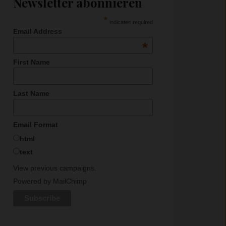
Newsletter abonnieren
*
indicates required
Email Address
*
First Name
Last Name
Email Format
html
text
View previous campaigns.
Powered by
MailChimp