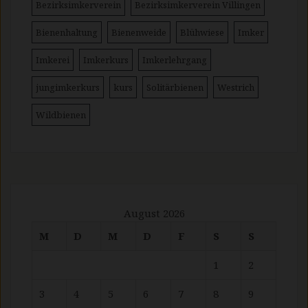
Bezirksimkerverein
Bezirksimkerverein Villingen
Bienenhaltung
Bienenweide
Blühwiese
Imker
Imkerei
Imkerkurs
Imkerlehrgang
jungimkerkurs
kurs
Solitärbienen
Westrich
Wildbienen
August 2026
M
D
M
D
F
S
S
1
2
3
4
5
6
7
8
9