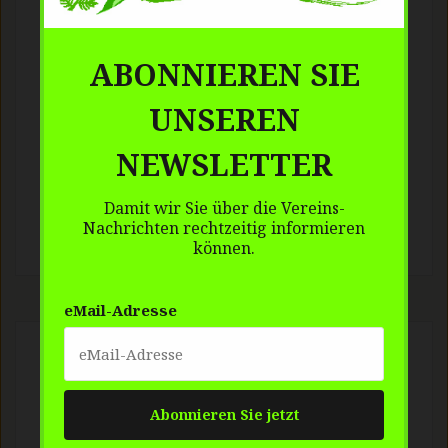
Konferenz: Link kopieren, in neuem Tab
aufrufen…
ABONNIEREN SIE
UNSEREN
NEWSLETTER
Damit wir Sie über die Vereins-
Nachrichten rechtzeitig informieren
können.
eMail-Adresse
Film