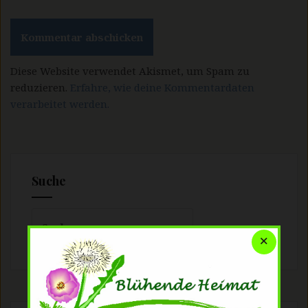
Diese Website verwendet Akismet, um Spam zu
reduzieren.
Erfahre, wie deine Kommentardaten
verarbeitet werden.
Suche
Suchen
nach:
×